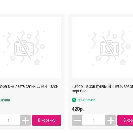
фра 0-9 латте сатин СЛИМ 102см
Набор шаров буквы ВЫПУСК золо
серебро
аличии
В наличии
420р.
В корзину
В кор