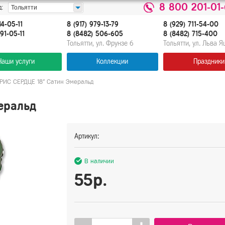
8 800 201-01
:
Тольятти
14-05-11
8 (917) 979-13-79
8 (929) 711-54-00
91-05-11
8 (8482) 506-605
8 (8482) 715-400
Тольятти, ул. Фрунзе 6
Тольятти, ул. Льва 
Наши услуги
Коллекции
Праздники
/РИС СЕРДЦЕ 18" Сатин Эмеральд
еральд
Артикул:
В наличии
55р.