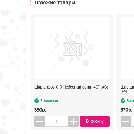
Похожие товары
Шар цифра 0-9 Небесный сатин 40" (AG)
Шар ци
(FM)
В наличии
В н
330р.
370р.
В корзину