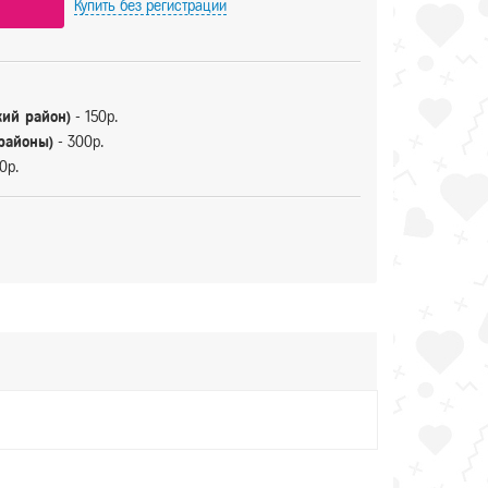
Купить
без регистрации
кий район)
- 150р.
 районы)
- 300р.
0р.