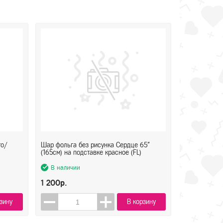
то/
Шар фольга без рисунка Сердце 65"
(165см) на подставке красное (FL)
В наличии
1 200р.
зину
В корзину