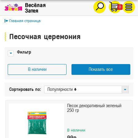
0
Главная страница
Песочная церемония
Фильтр
В наличии
Показать все
Цена
Сортировать по:
Популярности
От
До
Песок декоративный зеленый
250 гр
Производитель
Сима Ленд
В наличии
99р.