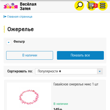
0
Главная страница
Ожерелье
Фильтр
В наличии
Показать все
Цена
Сортировать по:
Популярности
От
До
Гавайское ожерелье микс 1 шт
Показать
Сбросить
В наличии
145р.