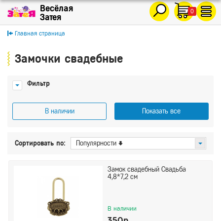
0
Главная страница
Замочки свадебные
Фильтр
В наличии
Показать все
Цена
Сортировать по:
Популярности
От
До
Замок свадебный Свадьба
4,8*7,2 см
Производитель
Сима Ленд
В наличии
350р.