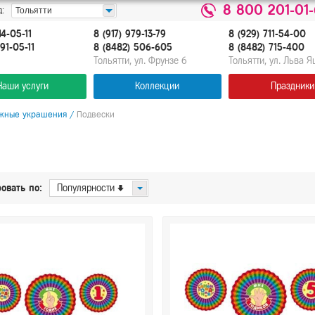
8 800 201-01
:
Тольятти
14-05-11
8 (917) 979-13-79
8 (929) 711-54-00
91-05-11
8 (8482) 506-605
8 (8482) 715-400
Тольятти, ул. Фрунзе 6
Тольятти, ул. Льва 
Наши услуги
Коллекции
Праздники
жные украшения
/
Подвески
овать по:
Популярности