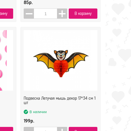
85р.
зину
В корзину
Подвеска Летучая мышь декор 17*34 см 1
шт
В наличии
199р.