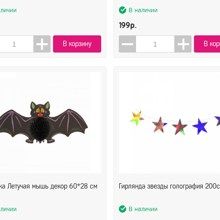
аличии
В наличии
199р.
В корзину
В кор
ка Летучая мышь декор 60*28 см
Гирлянда звезды голография 200
аличии
В наличии