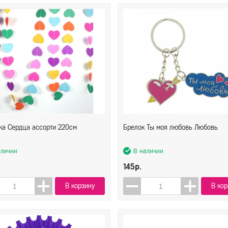
ка Сердца ассорти 220см
Брелок Ты моя любовь Любовь
аличии
В наличии
145р.
В корзину
В кор