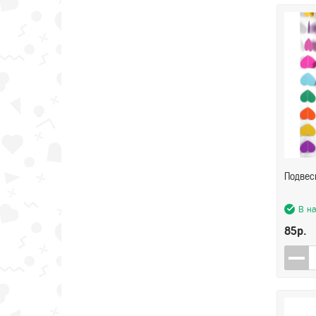
Подвес
В н
85р.