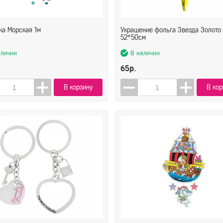
ка Морская 1м
Украшение фольга Звезда Золото
52*50см
аличии
В наличии
65р.
В корзину
В кор