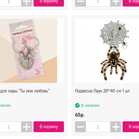
В корзину
В кор
 для пары "Ты моя любовь"
Подвеска Паук 20*40 см 1 шт
аличии
В наличии
65р.
В корзину
В кор