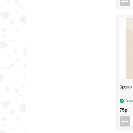
Брелок
В н
75р.