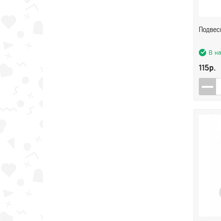
Подвес
В н
115р.