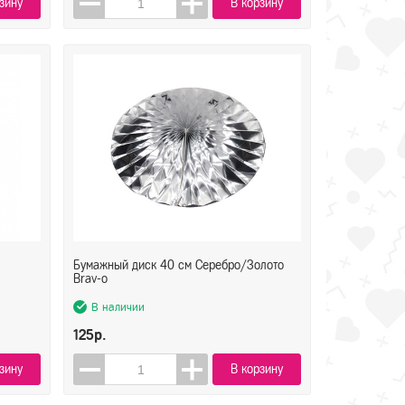
зину
В корзину
Бумажный диск 40 см Серебро/Золото
Brav-o
В наличии
125р.
зину
В корзину