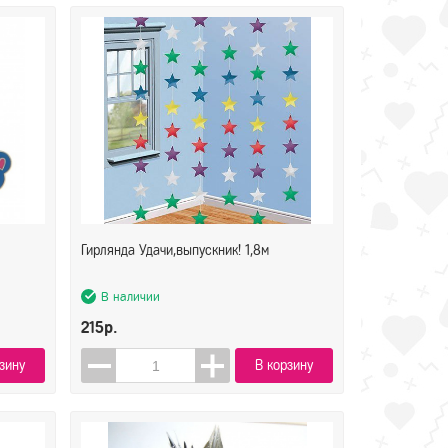
Гирлянда Удачи,выпускник! 1,8м
В наличии
215р.
зину
В корзину