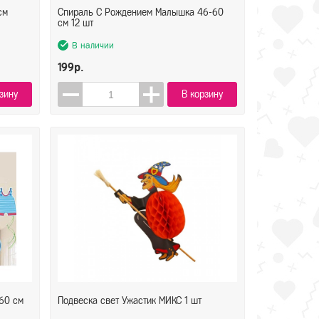
см
Спираль С Рождением Малышка 46-60
см 12 шт
В наличии
199р.
зину
В корзину
60 см
Подвеска свет Ужастик МИКС 1 шт