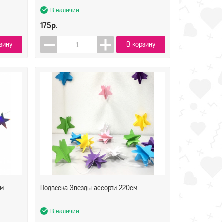
В наличии
175р.
зину
В корзину
см
Подвеска Звезды ассорти 220см
В наличии