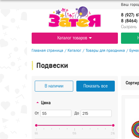
Ваш город
8 (927) 6
8 (8464) 
Cызрань
Каталог товаров
Главная страница
/
Каталог
/
Товары для праздника
/
Бума
Подвески
Сортир
В наличии
Показать все
Цена
От
До
55
135
215