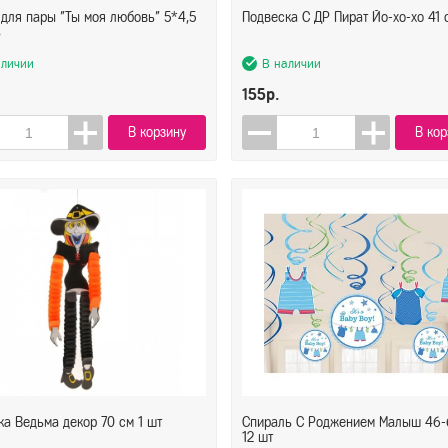
 для пары "Ты моя любовь" 5*4,5
Подвеска С ДР Пират Йо-хо-хо 41 
ь
аличии
В наличии
155р.
В корзину
В кор
а Ведьма декор 70 см 1 шт
Спираль С Роджением Малыш 46-
12 шт