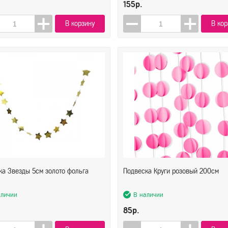
155р.
В корзину
В кор
ка Звезды 5см золото фольга
Подвеска Круги розовый 200см
аличии
В наличии
85р.