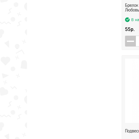
Брелок
Любов
В н
55р.
Подвеск