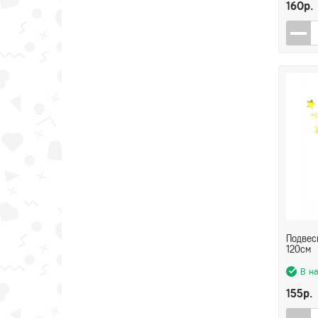
160р.
Подвес
120см
В н
155р.