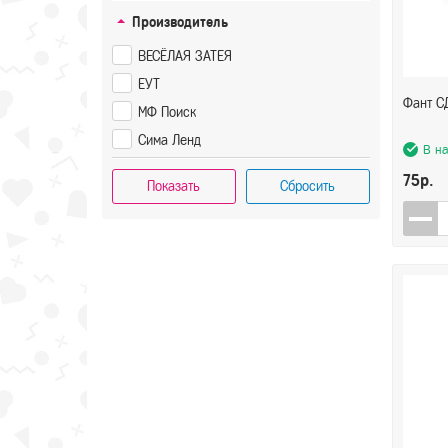
Производитель
ВЕСЁЛАЯ ЗАТЕЯ
ЕУТ
Фант СД
МФ Поиск
Сима Ленд
В н
75р.
Показать
Сбросить