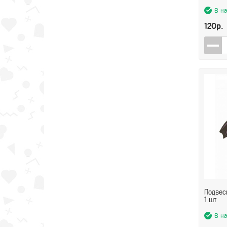
В н
120р.
Подвес
1 шт
В н