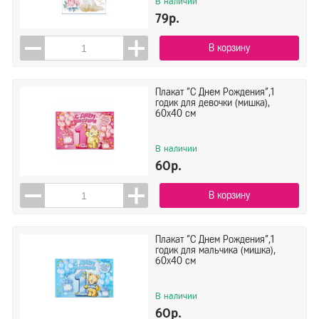
В наличии
Амскан
79р.
АО ГК Горчаков
АО Мир поздравлений
В корзину
АО Праздник
Показать всё ▼
АртДизаин
Плакат "С Днем Рождения",1
годик для девочки (мишка),
Показать
Сбросить
Веселуха
60х40 см
Веселый праздник
ГК Горчаков
В наличии
60р.
ЕУТ
Империя Поздравлений
В корзину
Мир открыток
Мир поздравлений
Плакат "С Днем Рождения",1
ООО Империя поздравлений
годик для мальчика (мишка),
60х40 см
Открытая планета
Сима Ленд
В наличии
60р.