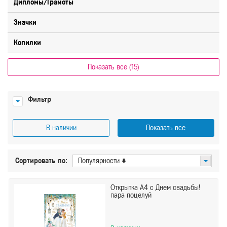
Дипломы/Грамоты
Значки
Копилки
Показать все (15)
Фильтр
В наличии
Показать все
Цена
Сортировать по:
Популярности
От
До
Открытка А4 с Днем свадьбы!
пара поцелуй
Производитель
bravo