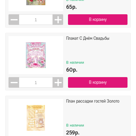
АО Праздник
65р.
Империя Поздравлений
Мир поздравлений
В корзину
Сима Ленд
Показать всё ▼
Плакат С Днём Свадьбы
Показать
Сбросить
В наличии
60р.
В корзину
План рассадки гостей Золото
В наличии
259р.