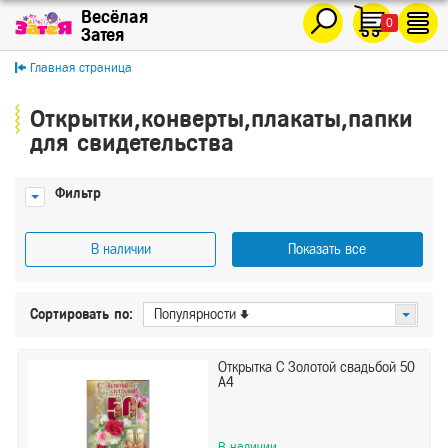
0
Главная страница
Открытки,конверты,плакаты,папки
для свидетельства
Фильтр
В наличии
Показать все
Цена
Сортировать по:
Популярности
От
До
Открытка С Золотой свадьбой 50
А4
Производитель
АО Мир поздравлений
В наличии