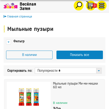
0
Главная страница
Мыльные пузыри
Фильтр
В наличии
Показать все
Цена
Сортировать по:
Популярности
От
До
Мыльные пузыри Ми-ми-мишки
60 мл
Производитель
ВЕСЁЛАЯ ЗАТЕЯ
В наличии
Волна Веселья
30р.