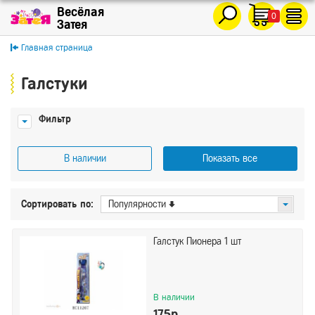
0
Главная страница
Галстуки
Фильтр
В наличии
Показать все
Цена
Сортировать по:
Популярности
От
До
Галстук Пионера 1 шт
Показать
Сбросить
В наличии
175р.