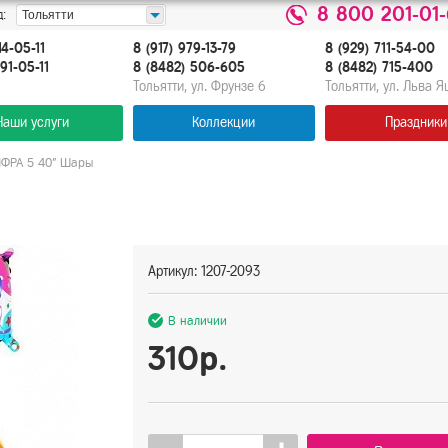
8 800 201-01
:
Тольятти
14-05-11
8 (917) 979-13-79
8 (929) 711-54-00
91-05-11
8 (8482) 506-605
8 (8482) 715-400
Тольятти, ул. Фрунзе 6
Тольятти, ул. Льва 
Наши услуги
Коллекции
Праздники
ИФРА 5 40" Шары
Артикул: 1207-2093
В наличии
310р.