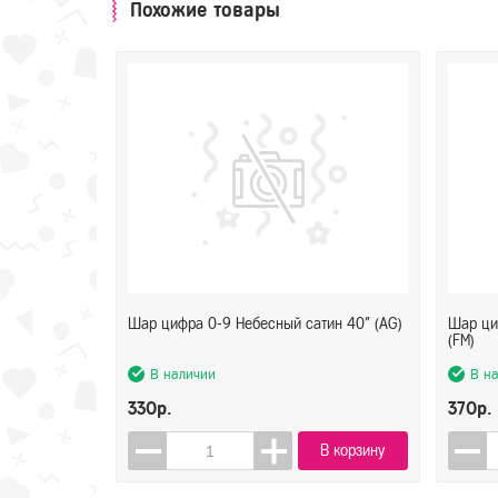
Похожие товары
Шар цифра 0-9 Небесный сатин 40" (AG)
Шар ци
(FM)
В наличии
В н
330р.
370р.
В корзину