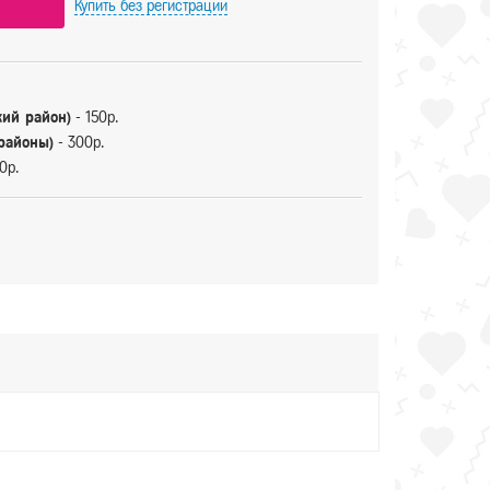
Купить
без регистрации
кий район)
- 150р.
 районы)
- 300р.
0р.