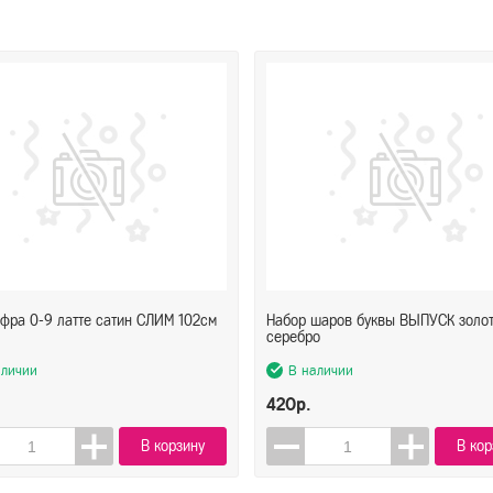
фра 0-9 латте сатин СЛИМ 102см
Набор шаров буквы ВЫПУСК золо
серебро
аличии
В наличии
420р.
В корзину
В кор