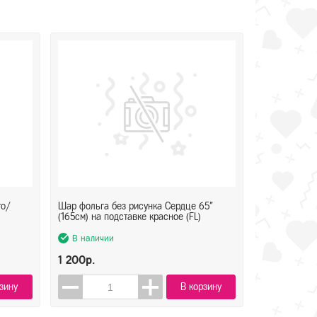
то/
Шар фольга без рисунка Сердце 65"
(165см) на подставке красное (FL)
В наличии
1 200р.
зину
В корзину