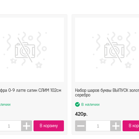
фра 0-9 латте сатин СЛИМ 102см
Набор шаров буквы ВЫПУСК золо
серебро
аличии
В наличии
420р.
В корзину
В кор