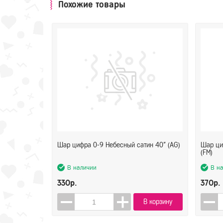
Похожие товары
Шар цифра 0-9 Небесный сатин 40" (AG)
Шар ци
(FM)
В наличии
В н
330р.
370р.
В корзину