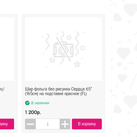
то/
Шар фольга без рисунка Сердце 65"
(165см) на подставке красное (FL)
В наличии
1 200р.
зину
В корзину