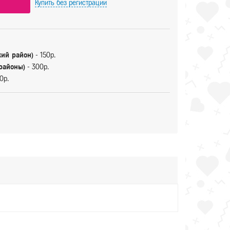
Купить
без регистрации
кий район)
- 150р.
 районы)
- 300р.
0р.