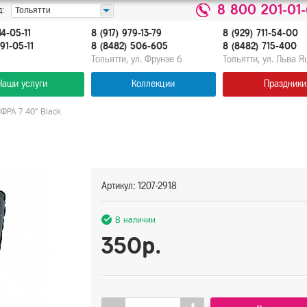
8 800 201-01
:
Тольятти
14-05-11
8 (917) 979-13-79
8 (929) 711-54-00
91-05-11
8 (8482) 506-605
8 (8482) 715-400
Тольятти, ул. Фрунзе 6
Тольятти, ул. Льва 
Наши услуги
Коллекции
Праздники
ФРА 7 40" Black
Артикул: 1207-2918
В наличии
350р.