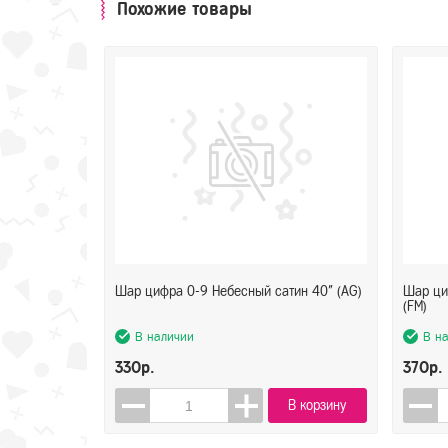
Похожие товары
Шар цифра 0-9 Небесный сатин 40" (AG)
Шар ци
(FM)
В наличии
В н
330р.
370р.
В корзину