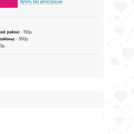
Купить
без регистрации
кий район)
- 150р.
 районы)
- 300р.
0р.