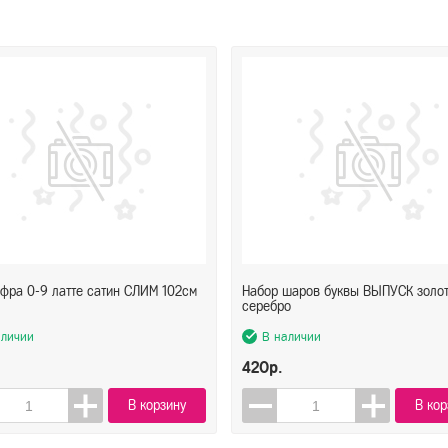
фра 0-9 латте сатин СЛИМ 102см
Набор шаров буквы ВЫПУСК золо
серебро
аличии
В наличии
420р.
В корзину
В кор