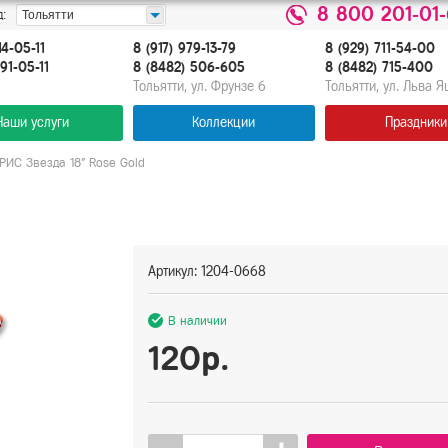
8 800 201-01
:
Тольятти
14-05-11
8 (917) 979-13-79
8 (929) 711-54-00
91-05-11
8 (8482) 506-605
8 (8482) 715-400
Тольятти, ул. Фрунзе 6
Тольятти, ул. Льва 
Наши услуги
Коллекции
Праздники
РИС Звезда 18" Rose Gold
Артикул: 1204-0668
В наличии
120р.