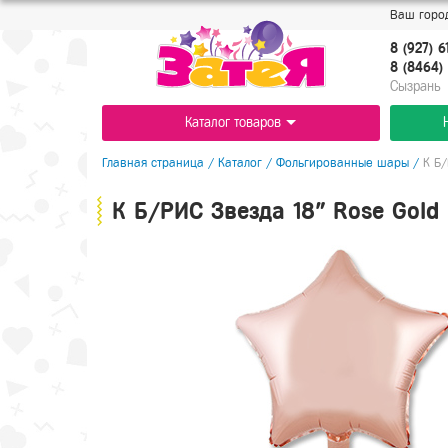
Ваш город
8 (927) 6
8 (8464) 
Cызрань
Каталог товаров
Главная страница
/
Каталог
/
Фольгированные шары
/
К Б/
К Б/РИС Звезда 18" Rose Gold