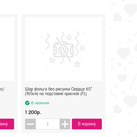
то/
Шар фольга без рисунка Сердце 65"
(165см) на подставке красное (FL)
В наличии
1 200р.
зину
В корзину