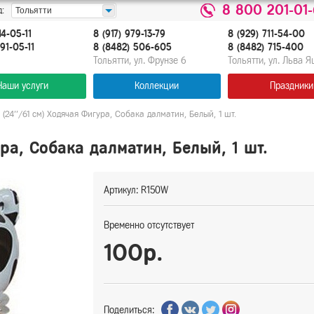
8 800 201-01
:
Тольятти
14-05-11
8 (917) 979-13-79
8 (929) 711-54-00
91-05-11
8 (8482) 506-605
8 (8482) 715-400
Тольятти, ул. Фрунзе 6
Тольятти, ул. Льва 
Наши услуги
Коллекции
Праздники
(24''/61 см) Ходячая Фигура, Собака далматин, Белый, 1 шт.
ра, Собака далматин, Белый, 1 шт.
Артикул: R150W
Временно отсутствует
100р.
Поделиться: