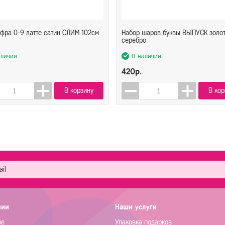
фра 0-9 латте сатин СЛИМ 102см
Набор шаров буквы ВЫПУСК золо
серебро
аличии
В наличии
420р.
В корзину
В кор
нии
Наши услуги
не
Упаковка подарков