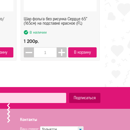
то/
Шар фольга без рисунка Сердце 65"
(165см) на подставке красное (FL)
В наличии
1 200р.
зину
В корзину
Подписаться
Контакты
Ваш город:
Тольятти