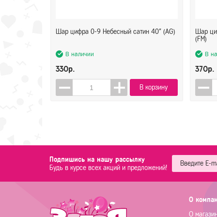
Шар цифра 0-9 Небесный сатин 40" (AG)
Шар ци
(FM)
В наличии
В н
330р.
370р.
В корзину
Подпишись на нашу рассылку
Будь в курсе всех акций и предложений!
О компа
О магази