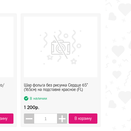
то/
Шар фольга без рисунка Сердце 65"
(165см) на подставке красное (FL)
В наличии
1 200р.
зину
В корзину