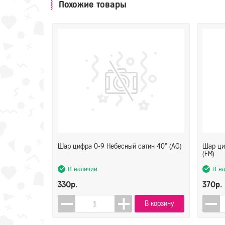
Похожие товары
Шар цифра 0-9 Небесный сатин 40" (AG)
Шар ци
(FM)
В наличии
В н
330р.
370р.
В корзину