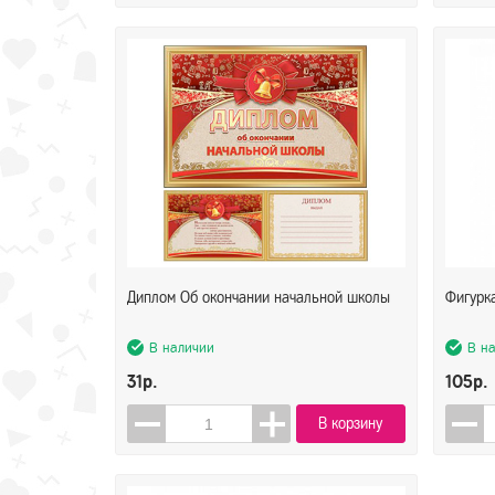
Диплом Об окончании начальной школы
Фигурка
В наличии
В н
31р.
105р.
В корзину