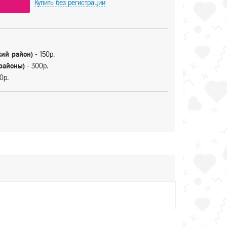
Купить
без регистрации
кий район)
- 150р.
 районы)
- 300р.
0р.