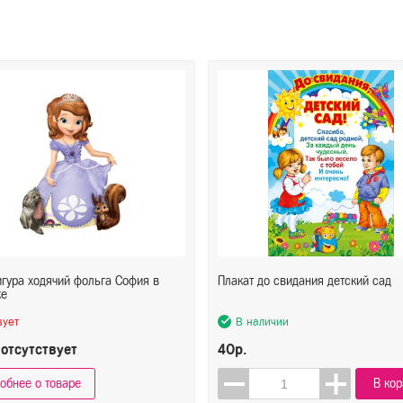
гура ходячий фольга София в
Плакат до свидания детский сад
ке
вует
В наличии
 отсутствует
40р.
обнее о товаре
В кор