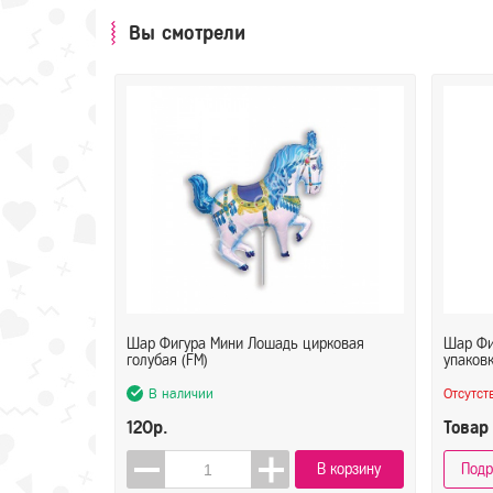
Вы смотрели
Шар Фигура Мини Лошадь цирковая
Шар Фи
голубая (FM)
упаков
В наличии
Отсутст
120р.
Товар
В корзину
Подр