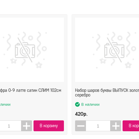
фра 0-9 латте сатин СЛИМ 102см
Набор шаров буквы ВЫПУСК золо
серебро
аличии
В наличии
420р.
В корзину
В кор