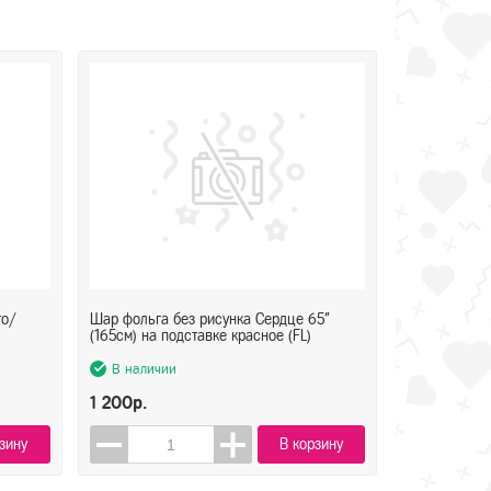
то/
Шар фольга без рисунка Сердце 65"
(165см) на подставке красное (FL)
В наличии
1 200р.
зину
В корзину