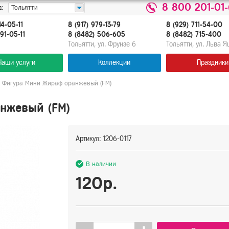
8 800 201-01
:
Тольятти
14-05-11
8 (917) 979-13-79
8 (929) 711-54-00
91-05-11
8 (8482) 506-605
8 (8482) 715-400
Тольятти, ул. Фрунзе 6
Тольятти, ул. Льва 
Наши услуги
Коллекции
Праздники
 Фигура Мини Жираф оранжевый (FM)
нжевый (FM)
Артикул: 1206-0117
В наличии
120р.