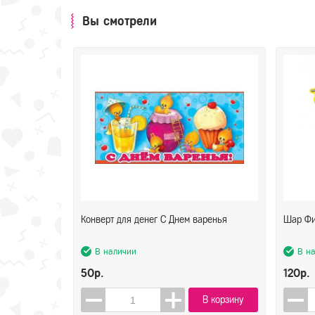
Вы смотрели
Конверт для денег С Днем варенья
Шар Фи
В наличии
В н
50р.
120р.
В корзину