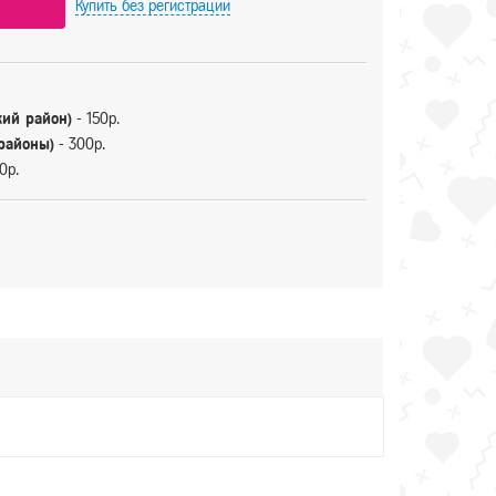
Купить
без регистрации
кий район)
- 150р.
 районы)
- 300р.
0р.