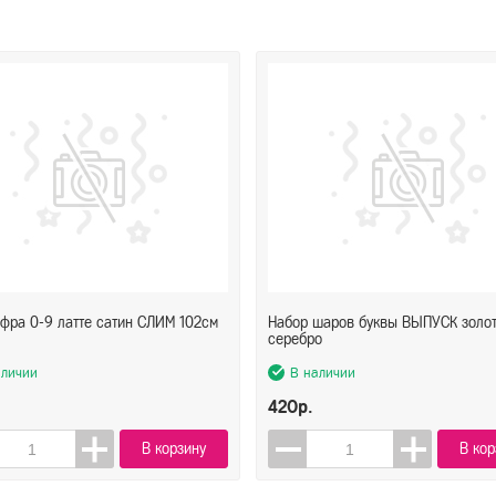
фра 0-9 латте сатин СЛИМ 102см
Набор шаров буквы ВЫПУСК золо
серебро
аличии
В наличии
420р.
В корзину
В кор