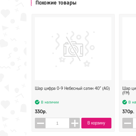
Похожие товары
Шар цифра 0-9 Небесный сатин 40" (AG)
Шар ци
(FM)
В наличии
В н
330р.
370р.
В корзину