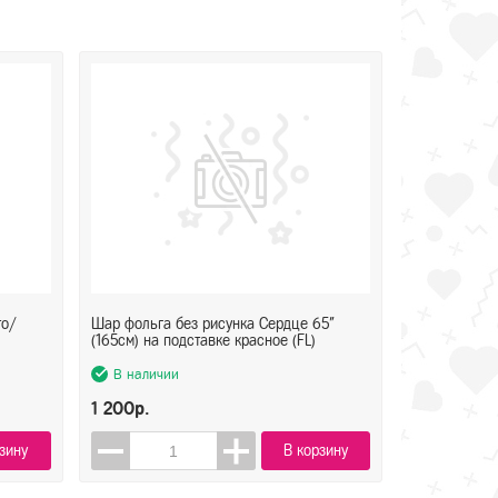
то/
Шар фольга без рисунка Сердце 65"
(165см) на подставке красное (FL)
В наличии
1 200р.
зину
В корзину