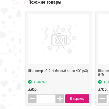
Похожие товары
Шар цифра 0-9 Небесный сатин 40" (AG)
Шар ци
(FM)
В наличии
В н
330р.
370р.
В корзину