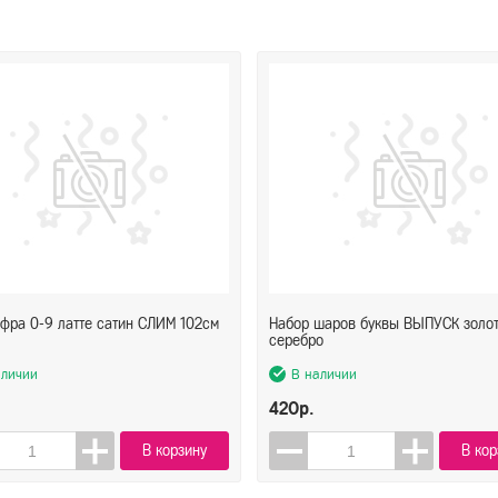
фра 0-9 латте сатин СЛИМ 102см
Набор шаров буквы ВЫПУСК золо
серебро
аличии
В наличии
420р.
В корзину
В кор