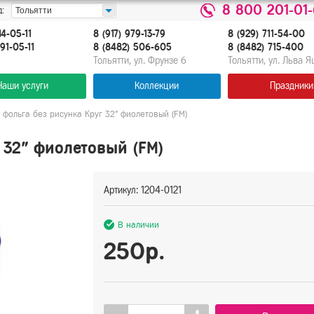
8 800 201-01
:
Тольятти
14-05-11
8 (917) 979-13-79
8 (929) 711-54-00
91-05-11
8 (8482) 506-605
8 (8482) 715-400
Тольятти, ул. Фрунзе 6
Тольятти, ул. Льва 
Наши услуги
Коллекции
Праздники
фольга без рисунка Круг 32" фиолетовый (FM)
 32" фиолетовый (FM)
Артикул: 1204-0121
В наличии
250р.