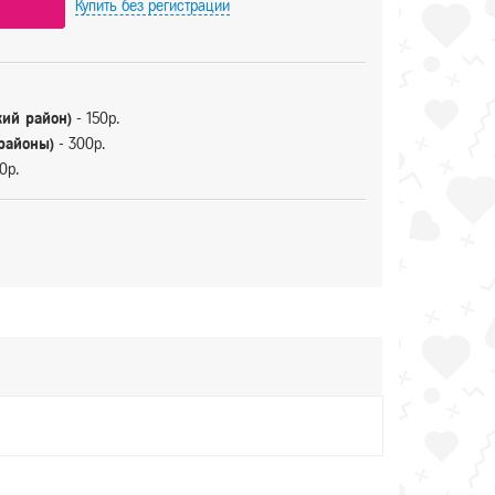
Купить
без регистрации
кий район)
- 150р.
 районы)
- 300р.
0р.