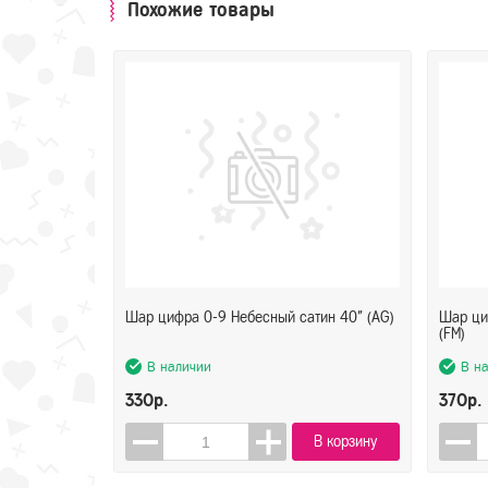
Похожие товары
Шар цифра 0-9 Небесный сатин 40" (AG)
Шар ци
(FM)
В наличии
В н
330р.
370р.
В корзину