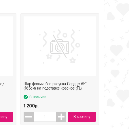
то/
Шар фольга без рисунка Сердце 65"
(165см) на подставке красное (FL)
В наличии
1 200р.
зину
В корзину