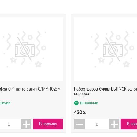
фра 0-9 латте сатин СЛИМ 102см
Набор шаров буквы ВЫПУСК золо
серебро
аличии
В наличии
420р.
В корзину
В кор