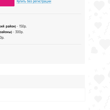
Купить
без регистрации
кий район)
- 150р.
 районы)
- 300р.
0р.