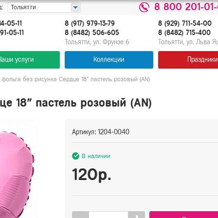
8 800 201-01
:
Тольятти
14-05-11
8 (917) 979-13-79
8 (929) 711-54-00
91-05-11
8 (8482) 506-605
8 (8482) 715-400
Тольятти, ул. Фрунзе 6
Тольятти, ул. Льва 
Наши услуги
Коллекции
Праздники
фольга без рисунка Сердце 18" пастель розовый (AN)
е 18" пастель розовый (AN)
Артикул: 1204-0040
В наличии
120р.