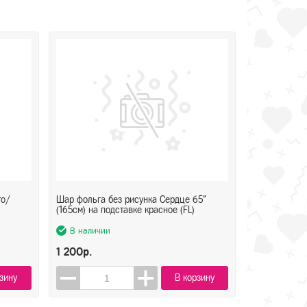
то/
Шар фольга без рисунка Сердце 65"
(165см) на подставке красное (FL)
В наличии
1 200р.
зину
В корзину