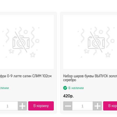
фра 0-9 латте сатин СЛИМ 102см
Набор шаров буквы ВЫПУСК золо
серебро
аличии
В наличии
420р.
В корзину
В кор