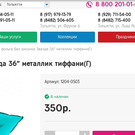
8 800 201-01
:
Тольятти
14-05-11
8 (917) 979-13-79
8 (929) 711-54-00
91-05-11
8 (8482) 506-605
8 (8482) 715-400
Тольятти, ул. Фрунзе 6
Тольятти, ул. Льва 
Наши услуги
Коллекции
Праздники
фольга без рисунка Звезда 36" металлик тиффани(Г)
да 36" металлик тиффани(Г)
Артикул: 1204-0503
В наличии
350р.