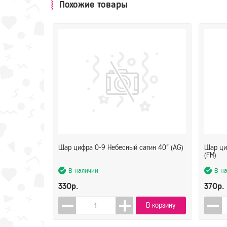
Похожие товары
Шар цифра 0-9 Небесный сатин 40" (AG)
Шар ци
(FM)
В наличии
В н
330р.
370р.
В корзину