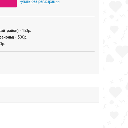
Купить
без регистрации
кий район)
- 150р.
 районы)
- 300р.
0р.