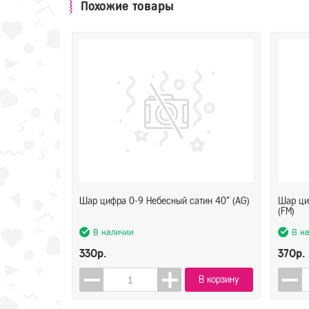
Похожие товары
Шар цифра 0-9 Небесный сатин 40" (AG)
Шар ци
(FM)
В наличии
В н
330р.
370р.
В корзину