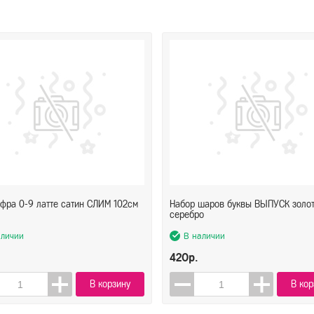
фра 0-9 латте сатин СЛИМ 102см
Набор шаров буквы ВЫПУСК золо
серебро
аличии
В наличии
420р.
В корзину
В кор