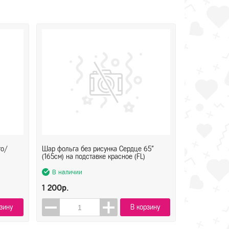
то/
Шар фольга без рисунка Сердце 65"
(165см) на подставке красное (FL)
В наличии
1 200р.
зину
В корзину