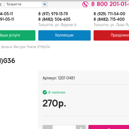
8 800 201-01
:
Тольятти
14-05-11
8 (917) 979-13-79
8 (929) 711-54-00
91-05-11
8 (8482) 506-605
8 (8482) 715-400
Тольятти, ул. Фрунзе 6
Тольятти, ул. Льва 
Наши услуги
Коллекции
Праздники
 фольга Фигура Пчела (FM)G36
M)G36
Артикул: 1207-0481
В наличии
270р.