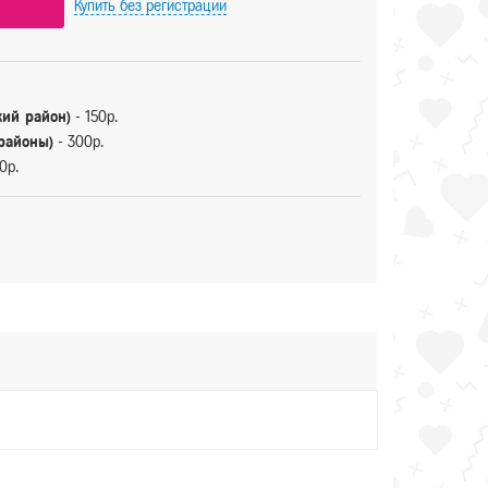
Купить
без регистрации
кий район)
- 150р.
 районы)
- 300р.
0р.