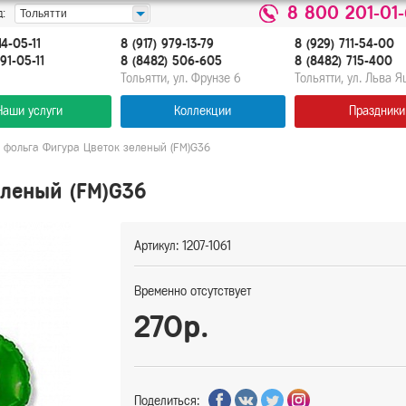
8 800 201-01
:
Тольятти
14-05-11
8 (917) 979-13-79
8 (929) 711-54-00
91-05-11
8 (8482) 506-605
8 (8482) 715-400
Тольятти, ул. Фрунзе 6
Тольятти, ул. Льва 
Наши услуги
Коллекции
Праздники
 фольга Фигура Цветок зеленый (FM)G36
леный (FM)G36
Артикул: 1207-1061
Временно отсутствует
270р.
Поделиться: