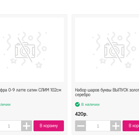
фра 0-9 латте сатин СЛИМ 102см
Набор шаров буквы ВЫПУСК золо
серебро
аличии
В наличии
420р.
В корзину
В кор