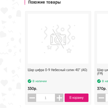
Похожие товары
Шар цифра 0-9 Небесный сатин 40" (AG)
Шар ци
(FM)
В наличии
В н
330р.
370р.
В корзину