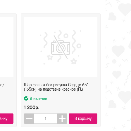
то/
Шар фольга без рисунка Сердце 65"
(165см) на подставке красное (FL)
В наличии
1 200р.
зину
В корзину