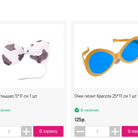
тнышко 5*11 см 1 шт
Очки гигант Красота 25*11 см 1 шт
аличии
В наличии
125р.
В корзину
В кор