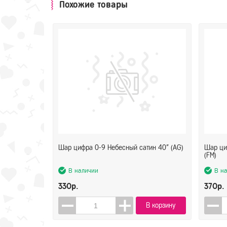
Похожие товары
Шар цифра 0-9 Небесный сатин 40" (AG)
Шар ци
(FM)
В наличии
В н
330р.
370р.
В корзину