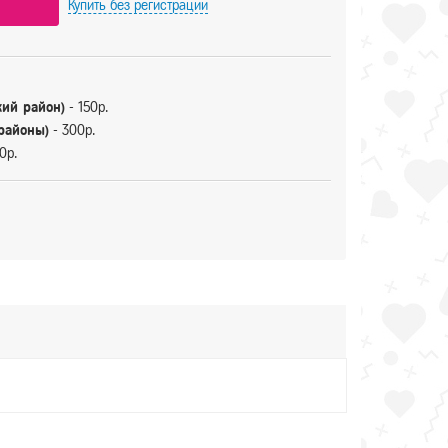
Купить
без регистрации
кий район)
- 150р.
 районы)
- 300р.
0р.