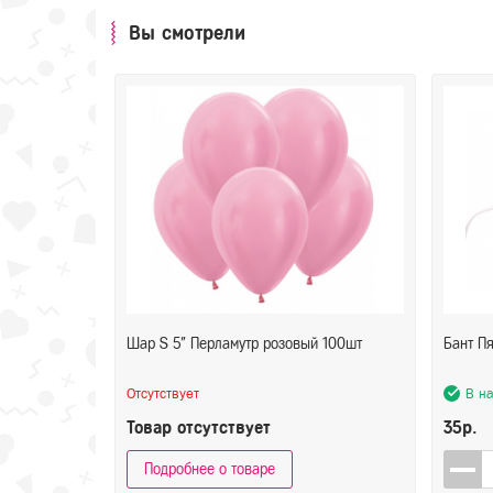
Вы смотрели
Шар S 5" Перламутр розовый 100шт
Бант Пя
Отсутствует
В н
Товар отсутствует
35р.
Подробнее о товаре