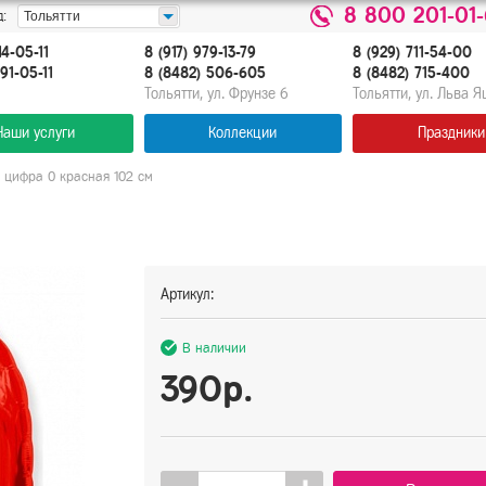
8 800 201-01
:
Тольятти
14-05-11
8 (917) 979-13-79
8 (929) 711-54-00
91-05-11
8 (8482) 506-605
8 (8482) 715-400
Тольятти, ул. Фрунзе 6
Тольятти, ул. Льва 
Наши услуги
Коллекции
Праздники
 цифра 0 красная 102 см
Артикул:
В наличии
390р.