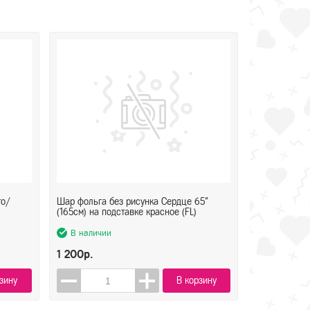
то/
Шар фольга без рисунка Сердце 65"
(165см) на подставке красное (FL)
В наличии
1 200р.
зину
В корзину