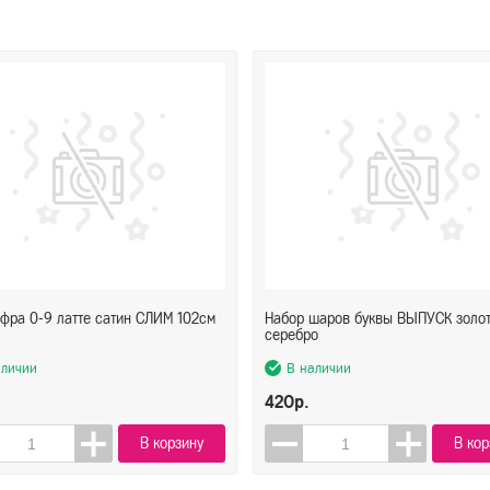
фра 0-9 латте сатин СЛИМ 102см
Набор шаров буквы ВЫПУСК золо
серебро
аличии
В наличии
420р.
В корзину
В кор