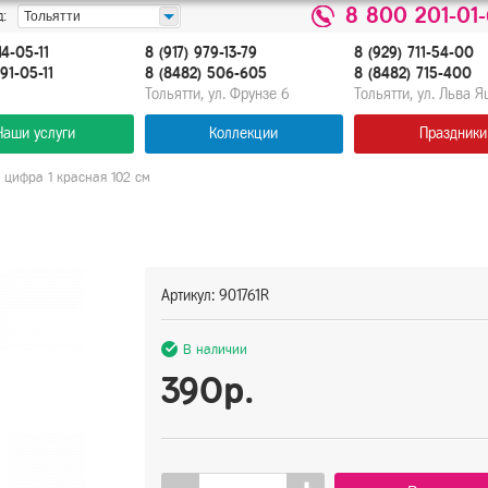
8 800 201-01
:
Тольятти
14-05-11
8 (917) 979-13-79
8 (929) 711-54-00
91-05-11
8 (8482) 506-605
8 (8482) 715-400
Тольятти, ул. Фрунзе 6
Тольятти, ул. Льва 
Наши услуги
Коллекции
Праздники
 цифра 1 красная 102 см
Артикул: 901761R
В наличии
390р.