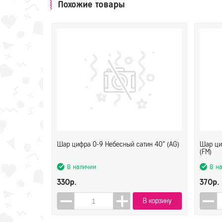
Похожие товары
Шар цифра 0-9 Небесный сатин 40" (AG)
Шар ци
(FM)
В наличии
В н
330р.
370р.
В корзину