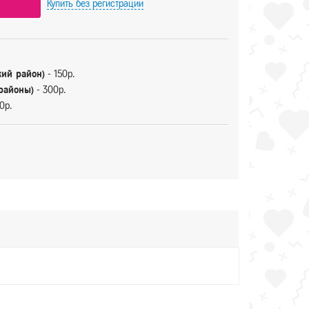
Купить
без регистрации
кий район)
- 150р.
 районы)
- 300р.
0р.