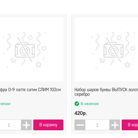
фра 0-9 латте сатин СЛИМ 102см
Набор шаров буквы ВЫПУСК золо
серебро
аличии
В наличии
420р.
В корзину
В кор