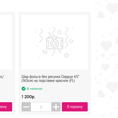
то/
Шар фольга без рисунка Сердце 65"
(165см) на подставке красное (FL)
В наличии
1 200р.
зину
В корзину