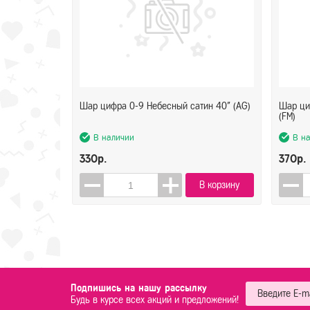
Шар цифра 0-9 Небесный сатин 40" (AG)
Шар ци
(FM)
В наличии
В н
330р.
370р.
В корзину
Подпишись на нашу рассылку
Будь в курсе всех акций и предложений!