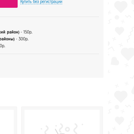
Купить
без регистрации
кий район)
- 150р.
 районы)
- 300р.
0р.