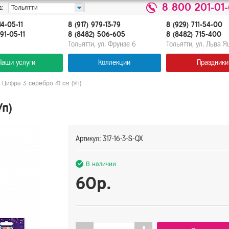
8 800 201-01
:
Тольятти
14-05-11
8 (917) 979-13-79
8 (929) 711-54-00
91-05-11
8 (8482) 506-605
8 (8482) 715-400
Тольятти, ул. Фрунзе 6
Тольятти, ул. Льва 
Наши услуги
Коллекции
Праздники
Цифра 3 серебро 41 см (Уп)
п)
Артикул: 317-16-3-S-QX
В наличии
60р.