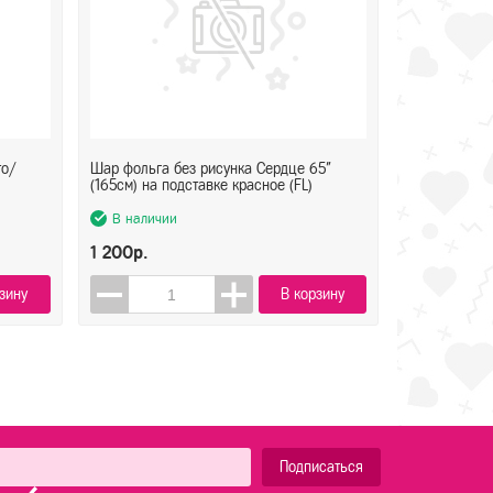
то/
Шар фольга без рисунка Сердце 65"
(165см) на подставке красное (FL)
В наличии
1 200р.
зину
В корзину
Подписаться