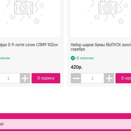
фра 0-9 латте сатин СЛИМ 102см
Набор шаров буквы ВЫПУСК золо
серебро
аличии
В наличии
420р.
В корзину
В кор