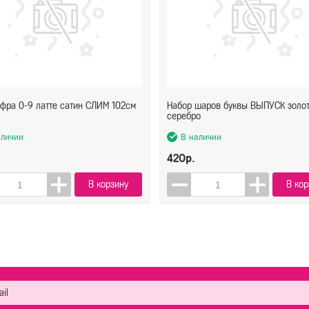
фра 0-9 латте сатин СЛИМ 102см
Набор шаров буквы ВЫПУСК золо
серебро
аличии
В наличии
420р.
В корзину
В кор