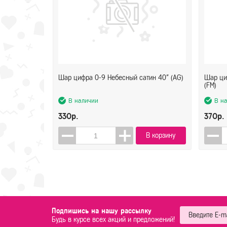
Шар цифра 0-9 Небесный сатин 40" (AG)
Шар ци
(FM)
В наличии
В н
330р.
370р.
В корзину
Подпишись на нашу рассылку
Будь в курсе всех акций и предложений!