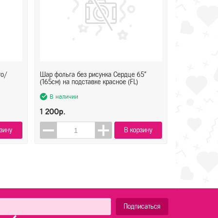
то/
Шар фольга без рисунка Сердце 65"
(165см) на подставке красное (FL)
В наличии
1 200р.
зину
В корзину
Подписаться