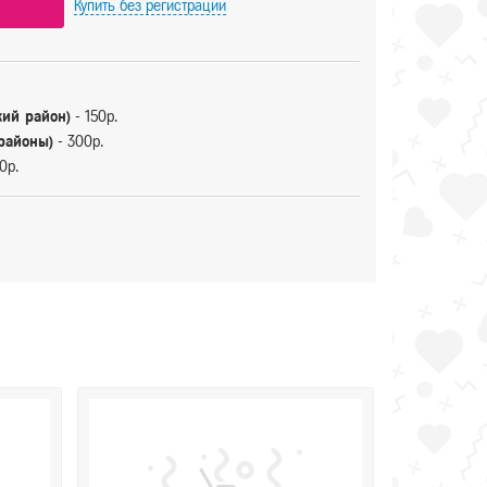
Купить
без регистрации
кий район)
- 150р.
 районы)
- 300р.
0р.