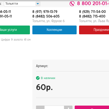
8 800 201-01
:
Тольятти
14-05-11
8 (917) 979-13-79
8 (929) 711-54-00
91-05-11
8 (8482) 506-605
8 (8482) 715-400
Тольятти, ул. Фрунзе 6
Тольятти, ул. Льва 
Наши услуги
Коллекции
Праздники
 Цифра 9 золото 41 см
Артикул:
В наличии
60р.