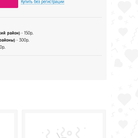
Купить
без регистрации
кий район)
- 150р.
 районы)
- 300р.
0р.