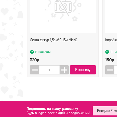
Лента фигур 1,5см*9,15м МИКС
Коробк
В наличии
В н
320р.
150р.
В корзину
Подпишись на нашу рассылку
Будь в курсе всех акций и предложений!