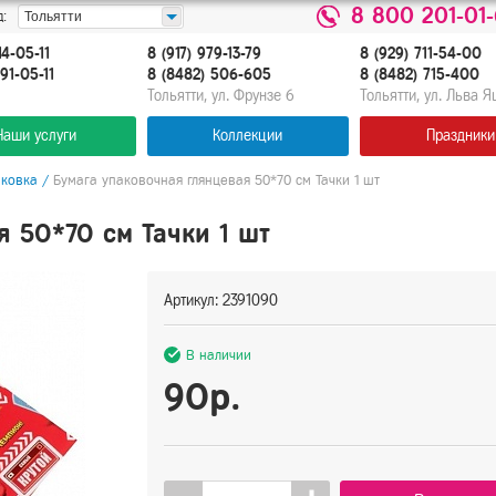
8 800 201-01
:
Тольятти
14-05-11
8 (917) 979-13-79
8 (929) 711-54-00
91-05-11
8 (8482) 506-605
8 (8482) 715-400
Тольятти, ул. Фрунзе 6
Тольятти, ул. Льва 
Наши услуги
Коллекции
Праздники
аковка
/
Бумага упаковочная глянцевая 50*70 см Тачки 1 шт
я 50*70 см Тачки 1 шт
Артикул: 2391090
В наличии
90р.