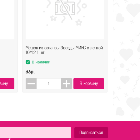
Мешок из органзы Звезды МИКС с лентой
10*12 1 шт
В наличии
33р.
зину
В корзину
Подписаться